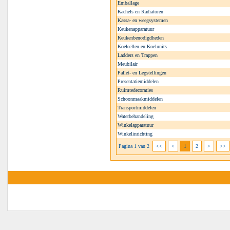
Emballage
Kachels en Radiatoren
Kassa- en weegsystemen
Keukenapparatuur
Keukenbenodigdheden
Koelcellen en Koelunits
Ladders en Trappen
Meubilair
Pallet- en Legstellingen
Presentatiemiddelen
Ruimtedecoraties
Schoonmaakmiddelen
Transportmiddelen
Waterbehandeling
Winkelapparatuur
Winkelinrichting
Pagina 1 van 2
<<
<
1
2
>
>>