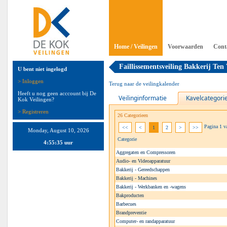
Home / Veilingen
Voorwaarden
Cont
Faillissementsveiling Bakkerij Ten
U bent niet ingelogd
> Inloggen
Terug naar de veilingkalender
Heeft u nog geen acccount bij De
Veilinginformatie
Kavelcategori
Kok Veilingen?
> Registreren
26 Categorieen
Pagina 1 
<<
<
1
2
>
>>
Monday, August 10, 2026
Categorie
4:55:36 uur
Aggregaten en Compressoren
Audio- en Videoapparatuur
Bakkerij - Gereedschappen
Bakkerij - Machines
Bakkerij - Werkbanken en -wagens
Bakproducten
Barbecues
Brandpreventie
Computer- en randapparatuur